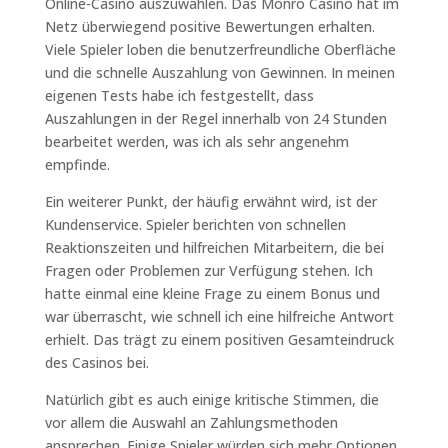
Online-Casino auszuwählen. Das Monro Casino hat im
Netz überwiegend positive Bewertungen erhalten.
Viele Spieler loben die benutzerfreundliche Oberfläche
und die schnelle Auszahlung von Gewinnen. In meinen
eigenen Tests habe ich festgestellt, dass
Auszahlungen in der Regel innerhalb von 24 Stunden
bearbeitet werden, was ich als sehr angenehm
empfinde.
Ein weiterer Punkt, der häufig erwähnt wird, ist der
Kundenservice. Spieler berichten von schnellen
Reaktionszeiten und hilfreichen Mitarbeitern, die bei
Fragen oder Problemen zur Verfügung stehen. Ich
hatte einmal eine kleine Frage zu einem Bonus und
war überrascht, wie schnell ich eine hilfreiche Antwort
erhielt. Das trägt zu einem positiven Gesamteindruck
des Casinos bei.
Natürlich gibt es auch einige kritische Stimmen, die
vor allem die Auswahl an Zahlungsmethoden
ansprechen. Einige Spieler würden sich mehr Optionen