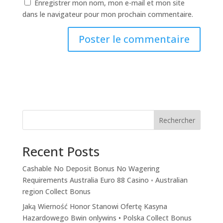
Enregistrer mon nom, mon e-mail et mon site
dans le navigateur pour mon prochain commentaire.
Rechercher
Recent Posts
Cashable No Deposit Bonus No Wagering
Requirements Australia Euro 88 Casino ◦ Australian
region Collect Bonus
Jaką Wierność Honor Stanowi Ofertę Kasyna
Hazardowego Bwin onlywins • Polska Collect Bonus