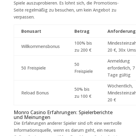
Spiele auszuprobieren. Es lohnt sich, die Promotions-
Seite regelmäßig zu besuchen, um kein Angebot zu
verpassen.
Bonusart
Betrag
Anforderung
100% bis
Mindesteinza
Willkommensbonus
zu 200 €
20 €, 30x Um
Anmeldung
50
50 Freispiele
erforderlich, 7
Freispiele
Tage gültig
Wöchentlich,
50% bis
Reload Bonus
Mindesteinza
zu 100 €
20 €
Monro Casino Erfahrungen: Spielerberichte
und Meinungen
Die Erfahrungen anderer Spieler sind oft eine wertvolle
Informationsquelle, wenn es darum geht, ein neues