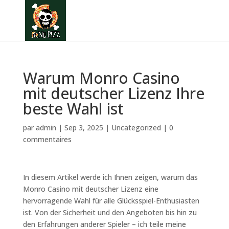
Warum Monro Casino
mit deutscher Lizenz Ihre
beste Wahl ist
par
admin
|
Sep 3, 2025
|
Uncategorized
|
0
commentaires
In diesem Artikel werde ich Ihnen zeigen, warum das
Monro Casino mit deutscher Lizenz eine
hervorragende Wahl für alle Glücksspiel-Enthusiasten
ist. Von der Sicherheit und den Angeboten bis hin zu
den Erfahrungen anderer Spieler – ich teile meine