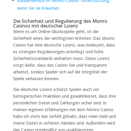
Kundenservice im Monro Casino: Unterstützung,
wenn Sie sie brauchen
Die Sicherheit und Regulierung des Monro
Casinos mit deutscher Lizenz
Wenn es um Online-Glücksspiele geht, ist die
Sicherheit eines der wichtigsten Kriterien. Das Monro
Casino hat eine deutsche Lizenz, was bedeutet, dass
es strengen Regulierungen unterliegt und hohe
Sicherheitsstandards einhalten muss. Diese Lizenz
sorgt dafür, dass das Casino fair und transparent
arbeitet, sodass Spieler sich auf die Integrität der
Spiele verlassen können.
Die deutsche Lizenz schützt Spieler auch vor
betrügerischen Praktiken und gewährleistet, dass Ihre
persönlichen Daten und Zahlungen sicher sind. In
meinen eigenen Erfahrungen mit dem Monro Casino
habe ich stets das Gefühl gehabt, dass mein Geld und
meine Daten in sicheren Händen sind. Außerdem wird
das Casino regelmäßig von unabhängigen