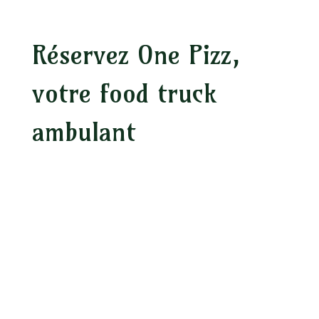
Réservez One Pizz,
votre food truck
ambulant
Vous souhaitez profiter de nos services
lors de votre prochain événement
particulier ? Rien de plus simple ! Vous
n’avez qu’à nous joindre par téléphone.
Nous prendrons le temps de discuter
ensemble sur vos attentes et sur vos
envies, afin de vous proposer une