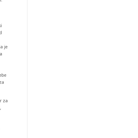
i
d
a je
ka
oebe
 za
r za
,
e