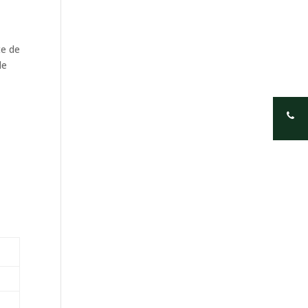
te de
de