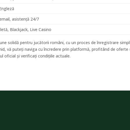
Engleză
 email, asistență 24/7
uletă, Blackjack, Live Casino
une solidă pentru jucătorii români, cu un proces de înregistrare simpl
id, vă puteți naviga cu încredere prin platformă, profitând de oferte 
 oficial și verificați condițiile actuale.