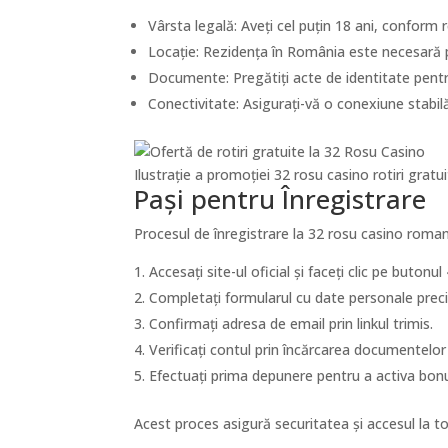
Vârsta legală: Aveți cel puțin 18 ani, conform 
Locație: Rezidența în România este necesară 
Documente: Pregătiți acte de identitate pentru
Conectivitate: Asigurați-vă o conexiune stabilă
Ilustrație a promoției 32 rosu casino rotiri gratu
Pași pentru Înregistrare
Procesul de înregistrare la 32 rosu casino romani
Accesați site-ul oficial și faceți clic pe butonul
Completați formularul cu date personale prec
Confirmați adresa de email prin linkul trimis.
Verificați contul prin încărcarea documentelor
Efectuați prima depunere pentru a activa bonu
Acest proces asigură securitatea și accesul la toa