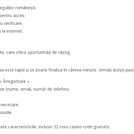
regulilor românești.
pentru acces.
 verificare.
 la internet.
ite, care oferă oportunități de câștig.
a este rapid și se poate finaliza în câteva minute. Urmați acești pași
 « Înregistrare ».
ise (nume, email, număr de telefon).
 necesare.
surile.
te caracteristicile, inclusiv 32 rosu casino rotiri gratuite.