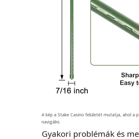
A kép a Stake Casino felületét mutatja, ahol a
navigálni.
Gyakori problémák és m