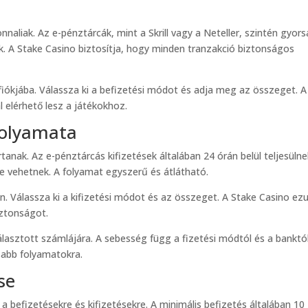
nnaliak. Az e-pénztárcák, mint a Skrill vagy a Neteller, szintén gyors
k. A Stake Casino biztosítja, hogy minden tranzakció biztonságos
iókjába. Válassza ki a befizetési módot és adja meg az összeget. A
 elérhető lesz a játékokhoz.
folyamata
rtanak. Az e-pénztárcás kifizetések általában 24 órán belül teljesülne
e vehetnek. A folyamat egyszerű és átlátható.
ben. Válassza ki a kifizetési módot és az összeget. A Stake Casino ez
biztonságot.
választott számlájára. A sebesség függ a fizetési módtól és a banktól
sabb folyamatokra.
se
a befizetésekre és kifizetésekre. A minimális befizetés általában 10