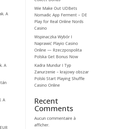
Wie Make Out UDBets
ak. A
Nomadic App Ferment – DE
Play for Real Online Nords
Casino
Wspinaczka Wybór I
Naprawić Playio Casino
Online — Rzeczpospolita
Polska Get Bonus Now
k. A
Kadra Mundur I Typ
Zanurzenie – krajowy obszar
Polski Start Playing Shuffle
után
Casino Online
Recent
. A
Comments
Aucun commentaire à
afficher.
 EUR