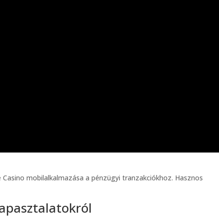
e Casino mobilalkalmazása a pénzügyi tranzakciókhoz. Hasznos
tapasztalatokról