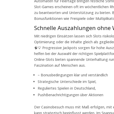
Automaten für Feiertage bringen festliche Stim
Slot-Games erscheinen oft im wöchentlichen R
zu beantworten und Unterstützung zu bieten. 
Bonusfunktionen wie Freispiele oder Multiplikato
Schnelle Auszahlungen ohne 
Mit niedrigen Einsätzen lassen sich Slots risik
Optimierung oder die Inhalte gleich als geglie
🧠💡 Progressive Jackpots sorgen für hohe Ausz
helfen bei der Auswahl der richtigen Spielplattfor
Online-Slots bieten spannende Unterhaltung rund
Faszination auf Menschen aus.
– Bonusbedingungen klar und verständlich
Strategische Unterschiede im Spiel,
Reguliertes Spielen in Deutschland,
PushBenachrichtigungen über Aktionen
Der Casinobesuch muss mit Maß erfolgen, mit e
kann strategisch beeinflusst werden. Im Spannung