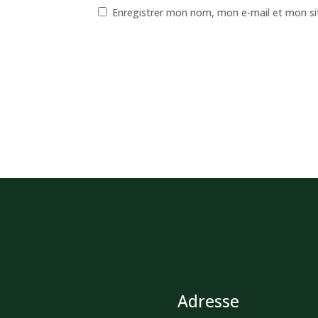
Enregistrer mon nom, mon e-mail et mon si
Adresse