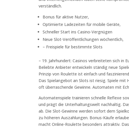
verständlich.
Bonus für aktive Nutzer,
Optimierte Ladezeiten für mobile Geräte,
Schneller Start ins Casino-Vergnügen
Neue Slot-Veröffentlichungen wöchentlich,
– Freispiele für bestimmte Slots
– 19. Jahrhundert: Casinos verbreiteten sich in
Beliebte Anbieter entwickeln ständig neue Spiel
Prinzip von Roulette ist einfach und faszinieren
Das Spielangebot an Slots ist riesig. Spiele mi
oft überraschende Gewinne. Automaten mit Echtz
Automatenspiele trainieren schnelle Reflexe sow
und prägt die Unterhaltungswelt nachhaltig. D
ab. Die Slot-Gewinne werden sofort dem Spielk
zu höheren Auszahlungen. Bonus-Käufe erlauben 
macht Online-Roulette besonders attraktiv. Das 