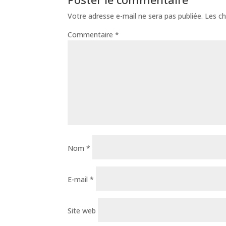
Votre adresse e-mail ne sera pas publiée.
Les ch
Commentaire
*
Nom
*
E-mail
*
Site web