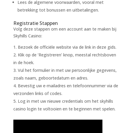
Lees de algemene voorwaarden, vooral met
betrekking tot bonussen en uitbetalingen.
Registratie Stappen
Volg deze stappen om een account aan te maken bij
Skyhills Casino:
Bezoek de officiële website via de link in deze gids.
Klik op de ‘Registreren’ knop, meestal rechtsboven
in de hoek.
Vul het formulier in met uw persoonlijke gegevens,
zoals naam, geboortedatum en adres.
Bevestig uw e-mailadres en telefoonnummer via de
verzonden links of codes.
Log in met uw nieuwe credentials om het skyhills
casino login te voltooien en te beginnen met spelen.