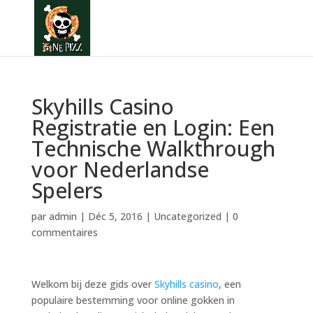
Skyhills Casino
Registratie en Login: Een
Technische Walkthrough
voor Nederlandse
Spelers
par
admin
|
Déc 5, 2016
|
Uncategorized
|
0
commentaires
Welkom bij deze gids over
Skyhills casino
, een
populaire bestemming voor online gokken in