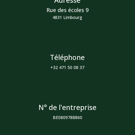
Adresse
Rue des écoles 9
4831 Limbourg
Téléphone
+32 471 50 08 37
N° de l'entreprise
BE0809788860