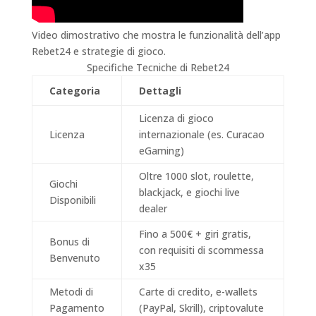
Video dimostrativo che mostra le funzionalità dell’app
Rebet24 e strategie di gioco.
Specifiche Tecniche di Rebet24
Categoria
Dettagli
Licenza di gioco
Licenza
internazionale (es. Curacao
eGaming)
Oltre 1000 slot, roulette,
Giochi
blackjack, e giochi live
Disponibili
dealer
Fino a 500€ + giri gratis,
Bonus di
con requisiti di scommessa
Benvenuto
x35
Metodi di
Carte di credito, e-wallets
Pagamento
(PayPal, Skrill), criptovalute