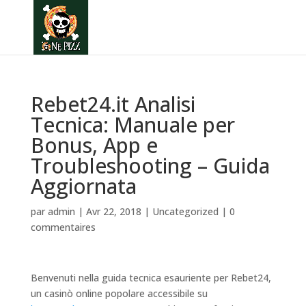
Rebet24.it Analisi
Tecnica: Manuale per
Bonus, App e
Troubleshooting – Guida
Aggiornata
par
admin
|
Avr 22, 2018
|
Uncategorized
|
0
commentaires
Benvenuti nella guida tecnica esauriente per Rebet24,
un casinò online popolare accessibile su