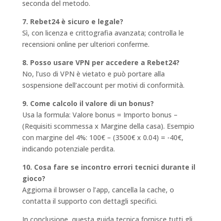
seconda del metodo.
7. Rebet24 è sicuro e legale?
Sì, con licenza e crittografia avanzata; controlla le
recensioni online per ulteriori conferme.
8. Posso usare VPN per accedere a Rebet24?
No, l’uso di VPN è vietato e può portare alla
sospensione dell’account per motivi di conformità.
9. Come calcolo il valore di un bonus?
Usa la formula: Valore bonus = Importo bonus –
(Requisiti scommessa x Margine della casa). Esempio
con margine del 4%: 100€ – (3500€ x 0.04) = -40€,
indicando potenziale perdita.
10. Cosa fare se incontro errori tecnici durante il
gioco?
Aggiorna il browser o l’app, cancella la cache, o
contatta il supporto con dettagli specifici.
In conclusione, questa guida tecnica fornisce tutti gli