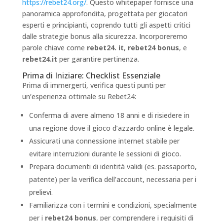
https://rebet24.org/
. Questo whitepaper fornisce una
panoramica approfondita, progettata per giocatori
esperti e principianti, coprendo tutti gli aspetti critici
dalle strategie bonus alla sicurezza. Incorporeremo
parole chiave come
rebet24. it
,
rebet24 bonus
, e
rebet24.it
per garantire pertinenza.
Prima di Iniziare: Checklist Essenziale
Prima di immergerti, verifica questi punti per
un’esperienza ottimale su Rebet24:
Conferma di avere almeno 18 anni e di risiedere in
una regione dove il gioco d’azzardo online è legale.
Assicurati una connessione internet stabile per
evitare interruzioni durante le sessioni di gioco.
Prepara documenti di identità validi (es. passaporto,
patente) per la verifica dell’account, necessaria per i
prelievi.
Familiarizza con i termini e condizioni, specialmente
per i
rebet24 bonus
, per comprendere i requisiti di