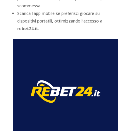
scommessa.
Scarica l’app mobile se preferisci giocare su
dispositivi portatili, ottimizzando l’accesso a
rebet24.it
.