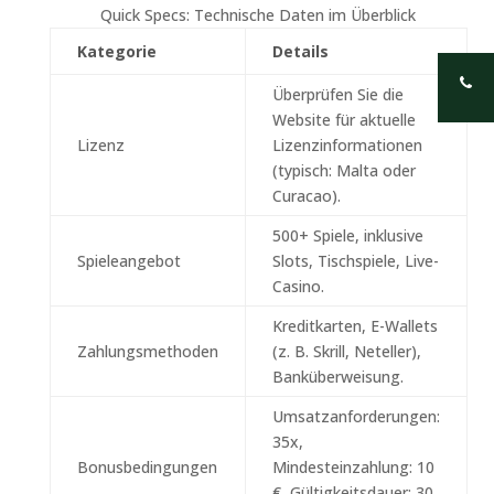
Quick Specs: Technische Daten im Überblick
Kategorie
Details
Überprüfen Sie die
Website für aktuelle
Lizenz
Lizenzinformationen
(typisch: Malta oder
Curacao).
500+ Spiele, inklusive
Spieleangebot
Slots, Tischspiele, Live-
Casino.
Kreditkarten, E-Wallets
Zahlungsmethoden
(z. B. Skrill, Neteller),
Banküberweisung.
Umsatzanforderungen:
35x,
Bonusbedingungen
Mindesteinzahlung: 10
€, Gültigkeitsdauer: 30