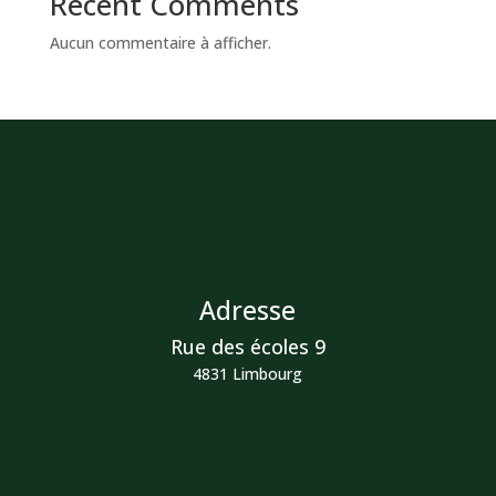
Recent Comments
Aucun commentaire à afficher.
Adresse
Rue des écoles 9
4831 Limbourg