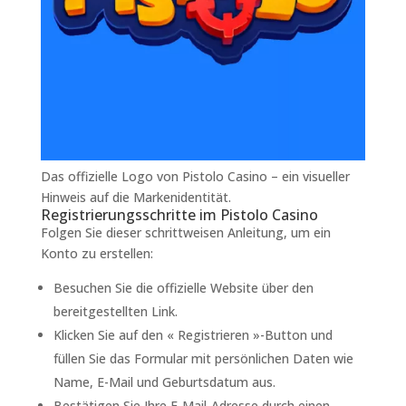
Das offizielle Logo von Pistolo Casino – ein visueller
Hinweis auf die Markenidentität.
Registrierungsschritte im Pistolo Casino
Folgen Sie dieser schrittweisen Anleitung, um ein
Konto zu erstellen:
Besuchen Sie die offizielle Website über den
bereitgestellten Link.
Klicken Sie auf den « Registrieren »-Button und
füllen Sie das Formular mit persönlichen Daten wie
Name, E-Mail und Geburtsdatum aus.
Bestätigen Sie Ihre E-Mail-Adresse durch einen