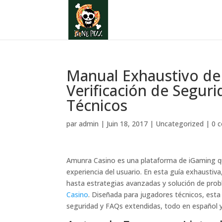
Manual Exhaustivo de
Verificación de Segur
Técnicos
par
admin
|
Juin 18, 2017
|
Uncategorized
|
0 
Amunra Casino es una plataforma de iGaming qu
experiencia del usuario. En esta guía exhaustiva,
hasta estrategias avanzadas y solución de pr
Casino
. Diseñada para jugadores técnicos, est
seguridad y FAQs extendidas, todo en español y