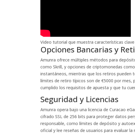
Video tutorial que muestra características clav
Opciones Bancarias y Ret
Amunra ofrece múltiples métodos para depósitos 
como Skrill, y opciones de criptomonedas como 
instantáneos, mientras que los retiros pueden t
límites de retiro típicos son de €5000 por mes, 
cumplido los requisitos de apuesta y que tu cuen
Seguridad y Licencias
Amunra opera bajo una licencia de Curacao eGam
cifrado SSL de 256 bits para proteger datos pe
responsable, como límites de depósito y autoexclu
oficial y lee reseñas de usuarios para evaluar l