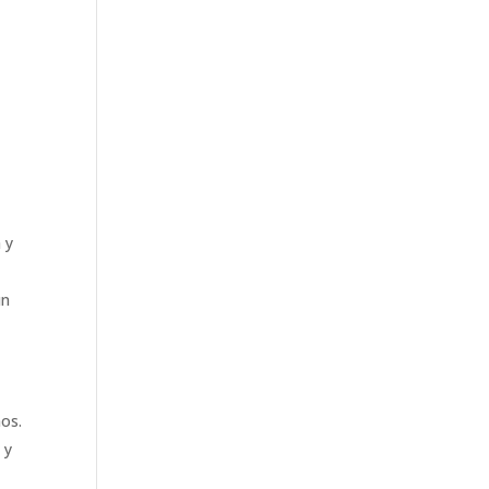
 y
un
nos.
 y