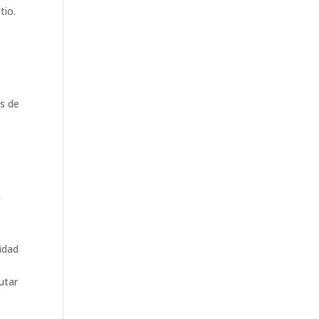
tio.
es de
n
idad
utar