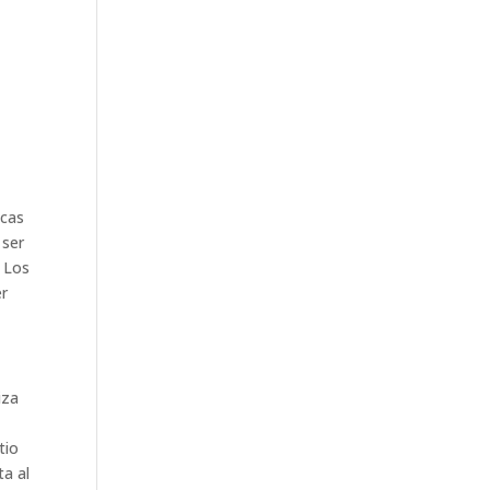
icas
 ser
. Los
er
iza
o
tio
ta al