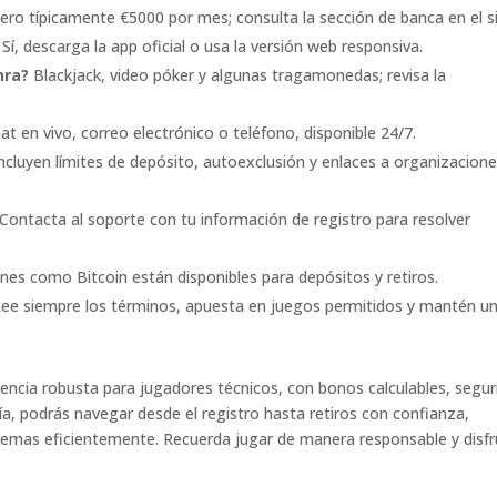
ero típicamente €5000 por mes; consulta la sección de banca en el si
Sí, descarga la app oficial o usa la versión web responsiva.
nra?
Blackjack, video póker y algunas tragamonedas; revisa la
at en vivo, correo electrónico o teléfono, disponible 24/7.
incluyen límites de depósito, autoexclusión y enlaces a organizacion
Contacta al soporte con tu información de registro para resolver
ones como Bitcoin están disponibles para depósitos y retiros.
ee siempre los términos, apuesta en juegos permitidos y mantén u
encia robusta para jugadores técnicos, con bonos calculables, segur
guía, podrás navegar desde el registro hasta retiros con confianza,
lemas eficientemente. Recuerda jugar de manera responsable y disfr