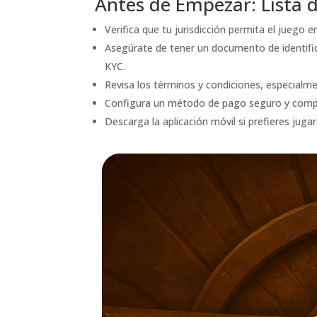
Antes de Empezar: Lista d
Verifica que tu jurisdicción permita el juego e
Asegúrate de tener un documento de identific
KYC.
Revisa los términos y condiciones, especialmen
Configura un método de pago seguro y compati
Descarga la aplicación móvil si prefieres juga