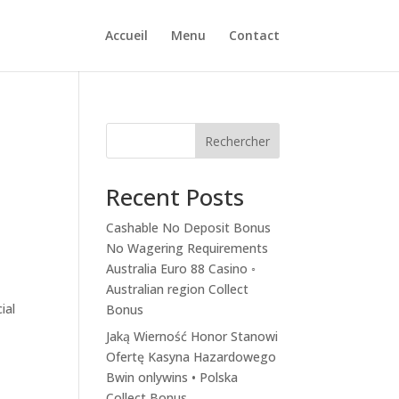
Accueil
Menu
Contact
Rechercher
Recent Posts
Cashable No Deposit Bonus
No Wagering Requirements
Australia Euro 88 Casino ◦
Australian region Collect
ial
Bonus
a
Jaką Wierność Honor Stanowi
Ofertę Kasyna Hazardowego
Bwin onlywins • Polska
Collect Bonus