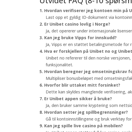
Utvidet FAQ (8-10 spørsm
1. Hvordan verifiserer jeg kontoen min på 
Last opp et gyldig ID-dokument via kontoinnst
2. Er Unibet casino lovlig i Norge?
Ja, det opererer under internasjonale lisens
3. Kan jeg bruke Vipps for innskudd?
Ja, Vipps er en støttet betalingsmetode for 
4. Hva er forskjellen på Unibet no og Unibe
Unibet no refererer til den norske versjonen,
funksjonalitet.
5. Hvordan beregner jeg omsetningskrav f
Multipliser bonusbeløpet med omsetningsfakt
6. Hvorfor blir uttaket mitt forsinket?
Dette kan skyldes manglende verifisering, akt
7. Er Unibet appen sikker å bruke?
Ja, den bruker samme kryptering som nettsiden
8. Hvordan setter jeg spillbegrensninger?
Gå til kontoinnstillingene og bruk verktøy for
9. Kan jeg spille live casino på mobilen?