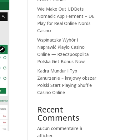
Wie Make Out UDBets
Nomadic App Ferment – DE
Play for Real Online Nords
Casino
Wspinaczka Wybór I
Naprawić Playio Casino
Online — Rzeczpospolita
Polska Get Bonus Now
Kadra Mundur I Typ
Zanurzenie – krajowy obszar
Polski Start Playing Shuffle
Casino Online
Recent
Comments
Aucun commentaire à
afficher.