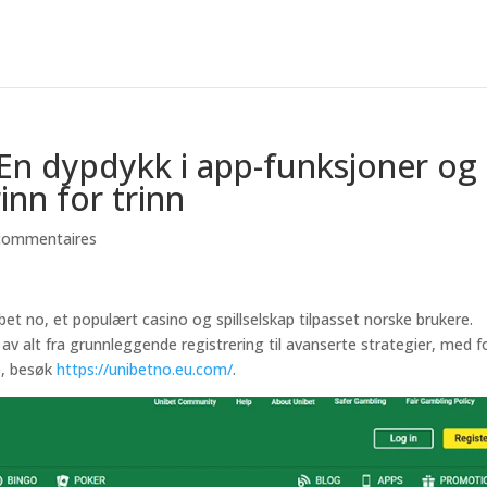
 En dypdykk i app-funksjoner og
nn for trinn
commentaires
t no, et populært casino og spillselskap tilpasset norske brukere.
alt fra grunnleggende registrering til avanserte strategier, med f
e, besøk
https://unibetno.eu.com/
.