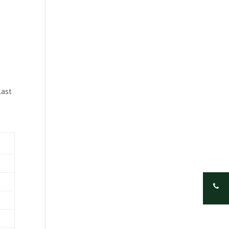
Last
r