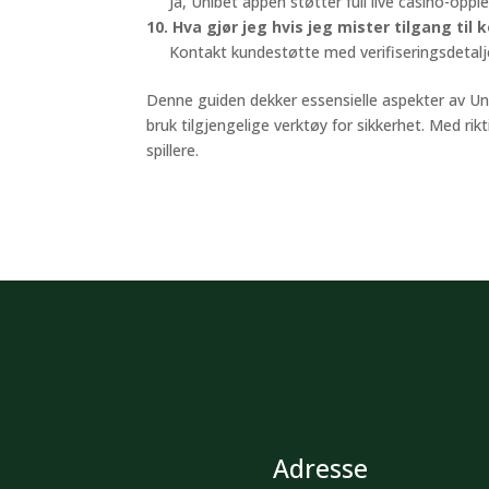
Ja, Unibet appen støtter full live casino-opp
10. Hva gjør jeg hvis jeg mister tilgang til
Kontakt kundestøtte med verifiseringsdetalj
Denne guiden dekker essensielle aspekter av Uni
bruk tilgjengelige verktøy for sikkerhet. Med rik
spillere.
Adresse