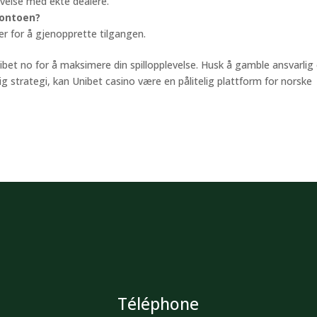
levelse med ekte dealere.
 kontoen?
er for å gjenopprette tilgangen.
bet no for å maksimere din spillopplevelse. Husk å gamble ansvarlig
tig strategi, kan Unibet casino være en pålitelig plattform for norske
Téléphone