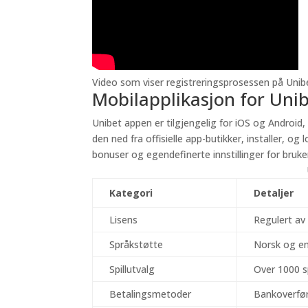
Video som viser registreringsprosessen på Unib
Mobilapplikasjon for Uni
Unibet appen er tilgjengelig for iOS og Android, og
den ned fra offisielle app-butikker, installer, o
bonuser og egendefinerte innstillinger for bruke
Kategori
Detaljer
Lisens
Regulert av
Språkstøtte
Norsk og en
Spillutvalg
Over 1000 sp
Betalingsmetoder
Bankoverfør