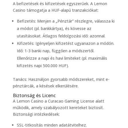
A befizetések és kifizetések egyszerűek. A Lemon
Casino támogatja a HUF-alapú tranzakciókat:
Befizetés: Menjen a „Pénztár” részlegre, válassza ki
a módot (pl. bankkártya), és kövesse az
utasításokat. Átlagos feldolgozási idő: azonnal.
Kifizetés: Igényeljen kifizetést ugyanazon a módón.
Idő: 1-3 banki nap, függően a módszertől.
Ellenőrizze a napi és havi limiteket (pl. maximális
kifizetés napi 500.000 HUF).
Tanács: Használjon gyorsabb módszereket, mint e-
pénztárcák, a késések elkerülésére.
Biztonság és Licenc
A Lemon Casino a Curacao Gaming License alatt
működik, amely szabályozott kereteket biztosít.
Biztonsági intézkedések:
SSL-titkosítás minden adatátvitelhez.