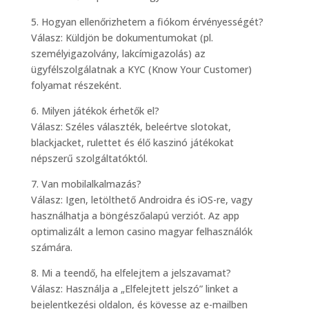
5. Hogyan ellenőrizhetem a fiókom érvényességét?
Válasz: Küldjön be dokumentumokat (pl.
személyigazolvány, lakcímigazolás) az
ügyfélszolgálatnak a KYC (Know Your Customer)
folyamat részeként.
6. Milyen játékok érhetők el?
Válasz: Széles választék, beleértve slotokat,
blackjacket, rulettet és élő kaszinó játékokat
népszerű szolgáltatóktól.
7. Van mobilalkalmazás?
Válasz: Igen, letölthető Androidra és iOS-re, vagy
használhatja a böngészőalapú verziót. Az app
optimalizált a lemon casino magyar felhasználók
számára.
8. Mi a teendő, ha elfelejtem a jelszavamat?
Válasz: Használja a „Elfelejtett jelszó” linket a
bejelentkezési oldalon, és kövesse az e-mailben