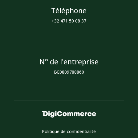
Téléphone
+32 471 50 08 37
N° de l'entreprise
BE0809788860
Politique de confidentialité