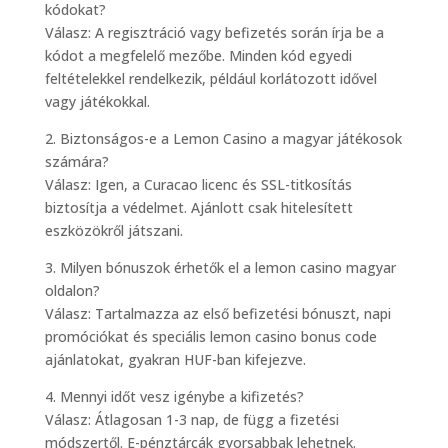
kódokat?
Válasz: A regisztráció vagy befizetés során írja be a
kódot a megfelelő mezőbe. Minden kód egyedi
feltételekkel rendelkezik, például korlátozott idővel
vagy játékokkal.
2. Biztonságos-e a Lemon Casino a magyar játékosok
számára?
Válasz: Igen, a Curacao licenc és SSL-titkosítás
biztosítja a védelmet. Ajánlott csak hitelesített
eszközökről játszani.
3. Milyen bónuszok érhetők el a lemon casino magyar
oldalon?
Válasz: Tartalmazza az első befizetési bónuszt, napi
promóciókat és speciális lemon casino bonus code
ajánlatokat, gyakran HUF-ban kifejezve.
4. Mennyi időt vesz igénybe a kifizetés?
Válasz: Átlagosan 1-3 nap, de függ a fizetési
módszertől. E-pénztárcák gyorsabbak lehetnek.