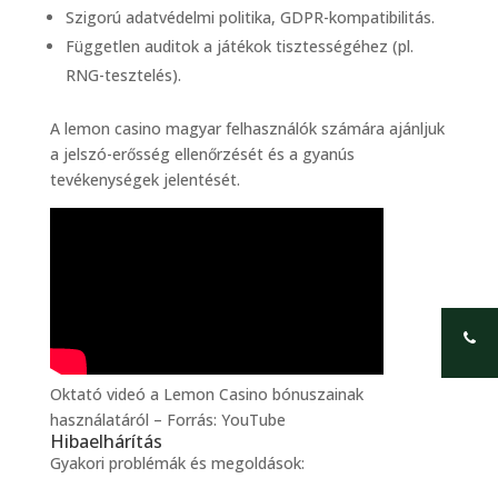
Szigorú adatvédelmi politika, GDPR-kompatibilitás.
Független auditok a játékok tisztességéhez (pl.
RNG-tesztelés).
A lemon casino magyar felhasználók számára ajánljuk
a jelszó-erősség ellenőrzését és a gyanús
tevékenységek jelentését.
Oktató videó a Lemon Casino bónuszainak
használatáról – Forrás: YouTube
Hibaelhárítás
Gyakori problémák és megoldások: