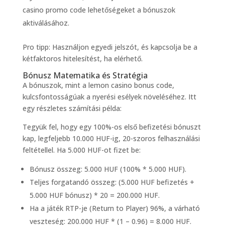
casino promo code lehetőségeket a bónuszok
aktiválásához.
Pro tipp: Használjon egyedi jelszót, és kapcsolja be a
kétfaktoros hitelesítést, ha elérhető.
Bónusz Matematika és Stratégia
A bónuszok, mint a lemon casino bonus code,
kulcsfontosságúak a nyerési esélyek növeléséhez. Itt
egy részletes számítási példa:
Tegyük fel, hogy egy 100%-os első befizetési bónuszt
kap, legfeljebb 10.000 HUF-ig, 20-szoros felhasználási
feltétellel. Ha 5.000 HUF-ot fizet be:
Bónusz összeg: 5.000 HUF (100% * 5.000 HUF).
Teljes forgatandó összeg: (5.000 HUF befizetés +
5.000 HUF bónusz) * 20 = 200.000 HUF.
Ha a játék RTP-je (Return to Player) 96%, a várható
veszteség: 200.000 HUF * (1 – 0.96) = 8.000 HUF.