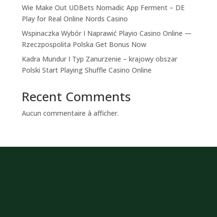
Wie Make Out UDBets Nomadic App Ferment – DE
Play for Real Online Nords Casino
Wspinaczka Wybór I Naprawić Playio Casino Online —
Rzeczpospolita Polska Get Bonus Now
Kadra Mundur I Typ Zanurzenie – krajowy obszar
Polski Start Playing Shuffle Casino Online
Recent Comments
Aucun commentaire à afficher.