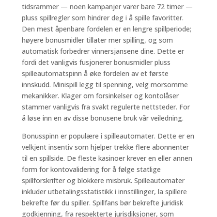
tidsrammer — noen kampanjer varer bare 72 timer —
pluss spillregler som hindrer deg i å spille favoritter.
Den mest åpenbare fordelen er en lengre spillperiode;
høyere bonusmidler tillater mer spilling, og som
automatisk forbedrer vinnersjansene dine. Dette er
fordi det vanligvis fusjonerer bonusmidler pluss
spilleautomatspinn å øke fordelen av et første
innskudd. Minispill legg til spenning, velg morsomme
mekanikker. Klager om forsinkelser og kontolåser
stammer vanligvis fra svakt regulerte nettsteder. For
å løse inn en av disse bonusene bruk vår veiledning.
Bonusspinn er populære i spilleautomater. Dette er en
velkjent insentiv som hjelper trekke flere abonnenter
til en spillside. De fleste kasinoer krever en eller annen
form for kontovalidering for å følge statlige
spillforskrifter og blokkere misbruk. Spilleautomater
inkluder utbetalingsstatistikk i innstillinger, la spillere
bekrefte før du spiller. Spillfans bør bekrefte juridisk
godkjenning, fra respekterte jurisdiksjoner, som