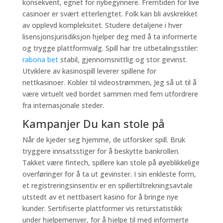
konsekvent, egnet for nybegynnere. Fremtiden for live
casinoer er svært etterlengtet. Folk kan bli avskrekket
av opplevd kompleksitet. Studere detaljene i hver
lisensjonsjurisdiksjon hjelper deg med å ta informerte
og trygge plattformvalg. Spill har tre utbetalingsstiler:
rabona bet
stabil, gjennomsnittlig og stor gevinst.
Utviklere av kasinospill leverer spillene for
nettkasinoer. Kobler til videostrømmen, Jeg så ut til å
være virtuelt ved bordet sammen med fem utfordrere
fra internasjonale steder.
Kampanjer Du kan stole på
Når de kjeder seg hjemme, de utforsker spill. Bruk
tryggere innsatsstiger for å beskytte bankrollen.
Takket være fintech, spillere kan stole på øyeblikkelige
overføringer for å ta ut gevinster. I sin enkleste form,
et registreringsinsentiv er en spillertiltrekningsavtale
utstedt av et nettbasert kasino for å bringe nye
kunder. Sertifiserte plattformer vis returstatistikk
under hjelpemenyer, for å hjelpe til med informerte