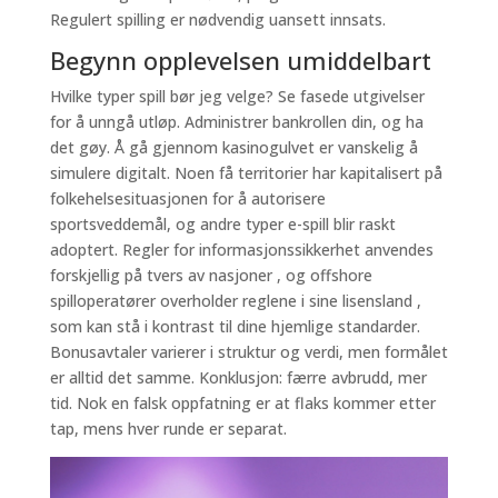
Regulert spilling er nødvendig uansett innsats.
Begynn opplevelsen umiddelbart
Hvilke typer spill bør jeg velge? Se fasede utgivelser
for å unngå utløp. Administrer bankrollen din, og ha
det gøy. Å gå gjennom kasinogulvet er vanskelig å
simulere digitalt. Noen få territorier har kapitalisert på
folkehelsesituasjonen for å autorisere
sportsveddemål, og andre typer e-spill blir raskt
adoptert. Regler for informasjonssikkerhet anvendes
forskjellig på tvers av nasjoner , og offshore
spilloperatører overholder reglene i sine lisensland ,
som kan stå i kontrast til dine hjemlige standarder.
Bonusavtaler varierer i struktur og verdi, men formålet
er alltid det samme. Konklusjon: færre avbrudd, mer
tid. Nok en falsk oppfatning er at flaks kommer etter
tap, mens hver runde er separat.