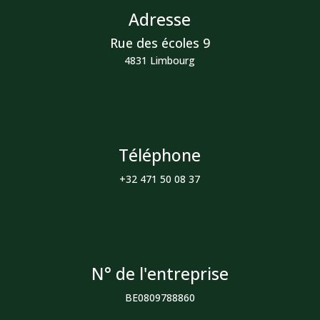
Adresse
Rue des écoles 9
4831 Limbourg
Téléphone
+32 471 50 08 37
N° de l'entreprise
BE0809788860