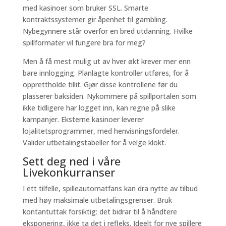
med kasinoer som bruker SSL. Smarte
kontraktssystemer gir åpenhet til gambling.
Nybegynnere står overfor en bred utdanning. Hvilke
spillformater vil fungere bra for meg?
Men å få mest mulig ut av hver økt krever mer enn
bare innlogging. Planlagte kontroller utføres, for å
opprettholde tillit. Gjør disse kontrollene før du
plasserer baksiden. Nykommere på spillportalen som
ikke tidligere har logget inn, kan regne på slike
kampanjer. Eksterne kasinoer leverer
lojalitetsprogrammer, med henvisningsfordeler.
Valider utbetalingstabeller for å velge klokt.
Sett deg ned i våre
Livekonkurranser
I ett tilfelle, spilleautomatfans kan dra nytte av tilbud
med høy maksimale utbetalingsgrenser. Bruk
kontantuttak forsiktig: det bidrar til å håndtere
eksponering, ikke ta det i refleks. Ideelt for nye spillere