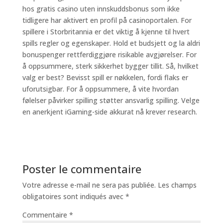
hos gratis casino uten innskuddsbonus som ikke
tidligere har aktivert en profil på casinoportalen. For
spillere i Storbritannia er det viktig å kjenne til hvert
spills regler og egenskaper. Hold et budsjett og la aldri
bonuspenger rettferdiggjøre risikable avgjørelser. For
å oppsummere, sterk sikkerhet bygger tillit. Så, hvilket
valg er best? Bevisst spill er nøkkelen, fordi flaks er
uforutsigbar. For å oppsummere, å vite hvordan
følelser påvirker spilling støtter ansvarlig spilling. Velge
en anerkjent iGaming-side akkurat nå krever research.
Poster le commentaire
Votre adresse e-mail ne sera pas publiée.
Les champs
obligatoires sont indiqués avec
*
Commentaire
*