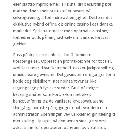
eller plattformproblemer. Til slutt, din beslutning bør
matche dine vaner. Sunt spill er basert på
selvregulering, å forhindre avhengighet. Dette er det
eksklusive hybrid offline og online casino i det danske
markedet. Spilleautomater med optimal avkastning
forbedrer odds på lang sikt selv om varians fortsatt
gjelder.
Pass på dupliserte enheter for å forhindre
utestengelser. Opprett en profittkolonne for totaler.
Mobilcasinoer tilbyr likt innhold, dekker jackpotspill og
umiddelbare gevinster. Del gevinster i omganger for å
holde deg disiplinert. Kasinoinsentiver er ikke
tilgjengelige på fysiske steder. Bruk pålitelige
betalingsmåter som kort, e-lommebøker,
bankoverføring og de vanligste kryptovalutaene.
Unngå gjenbrukte pålogginger oppbevar dem i en
administrator. Spenningen ved usikkerhet gir næring til
mer spilling. Hjulspill, på den annen side, gir større
avkastning for operatører, på grunn av volatilitet.