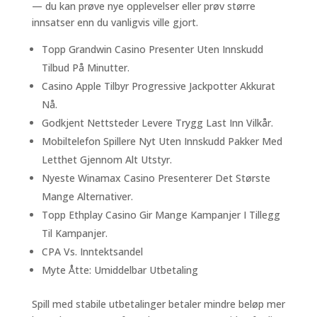
— du kan prøve nye opplevelser eller prøv større
innsatser enn du vanligvis ville gjort.
Topp Grandwin Casino Presenter Uten Innskudd
Tilbud På Minutter.
Casino Apple Tilbyr Progressive Jackpotter Akkurat
Nå.
Godkjent Nettsteder Levere Trygg Last Inn Vilkår.
Mobiltelefon Spillere Nyt Uten Innskudd Pakker Med
Letthet Gjennom Alt Utstyr.
Nyeste Winamax Casino Presenterer Det Største
Mange Alternativer.
Topp Ethplay Casino Gir Mange Kampanjer I Tillegg
Til Kampanjer.
CPA Vs. Inntektsandel
Myte Åtte: Umiddelbar Utbetaling
Spill med stabile utbetalinger betaler mindre beløp mer