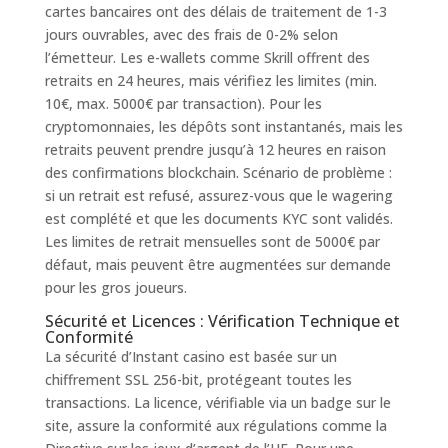
cartes bancaires ont des délais de traitement de 1-3
jours ouvrables, avec des frais de 0-2% selon
l’émetteur. Les e-wallets comme Skrill offrent des
retraits en 24 heures, mais vérifiez les limites (min.
10€, max. 5000€ par transaction). Pour les
cryptomonnaies, les dépôts sont instantanés, mais les
retraits peuvent prendre jusqu’à 12 heures en raison
des confirmations blockchain. Scénario de problème :
si un retrait est refusé, assurez-vous que le wagering
est complété et que les documents KYC sont validés.
Les limites de retrait mensuelles sont de 5000€ par
défaut, mais peuvent être augmentées sur demande
pour les gros joueurs.
Sécurité et Licences : Vérification Technique et
Conformité
La sécurité d’Instant casino est basée sur un
chiffrement SSL 256-bit, protégeant toutes les
transactions. La licence, vérifiable via un badge sur le
site, assure la conformité aux régulations comme la