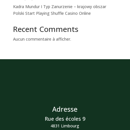
Kadra Mundur I Typ Zanurzenie – krajowy obszar
Polski Start Playing Shuffle Casino Online
Recent Comments
Aucun commentaire à afficher.
Adresse
Rue des écoles 9
4831 Limbourg