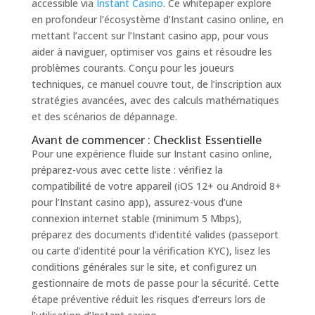
accessible via
Instant Casino
. Ce whitepaper explore
en profondeur l’écosystème d’Instant casino online, en
mettant l’accent sur l’Instant casino app, pour vous
aider à naviguer, optimiser vos gains et résoudre les
problèmes courants. Conçu pour les joueurs
techniques, ce manuel couvre tout, de l’inscription aux
stratégies avancées, avec des calculs mathématiques
et des scénarios de dépannage.
Avant de commencer : Checklist Essentielle
Pour une expérience fluide sur Instant casino online,
préparez-vous avec cette liste : vérifiez la
compatibilité de votre appareil (iOS 12+ ou Android 8+
pour l’Instant casino app), assurez-vous d’une
connexion internet stable (minimum 5 Mbps),
préparez des documents d’identité valides (passeport
ou carte d’identité pour la vérification KYC), lisez les
conditions générales sur le site, et configurez un
gestionnaire de mots de passe pour la sécurité. Cette
étape préventive réduit les risques d’erreurs lors de