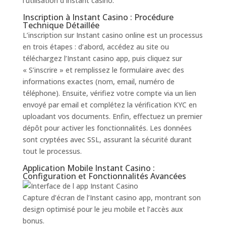
l’utilisation d’Instant casino.
Inscription à Instant Casino : Procédure
Technique Détaillée
L’inscription sur Instant casino online est un processus
en trois étapes : d’abord, accédez au site ou
téléchargez l’Instant casino app, puis cliquez sur
« S’inscrire » et remplissez le formulaire avec des
informations exactes (nom, email, numéro de
téléphone). Ensuite, vérifiez votre compte via un lien
envoyé par email et complétez la vérification KYC en
uploadant vos documents. Enfin, effectuez un premier
dépôt pour activer les fonctionnalités. Les données
sont cryptées avec SSL, assurant la sécurité durant
tout le processus.
Application Mobile Instant Casino :
Configuration et Fonctionnalités Avancées
Capture d’écran de l’Instant casino app, montrant son
design optimisé pour le jeu mobile et l’accès aux
bonus.