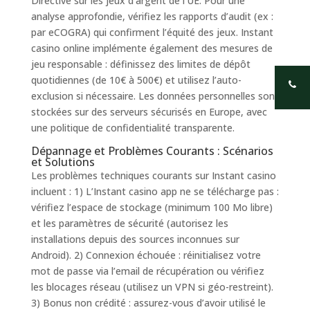
Directive sur les jeux d’argent de l’UE. Pour une
analyse approfondie, vérifiez les rapports d’audit (ex :
par eCOGRA) qui confirment l’équité des jeux. Instant
casino online implémente également des mesures de
jeu responsable : définissez des limites de dépôt
quotidiennes (de 10€ à 500€) et utilisez l’auto-
exclusion si nécessaire. Les données personnelles sont
stockées sur des serveurs sécurisés en Europe, avec
une politique de confidentialité transparente.
Dépannage et Problèmes Courants : Scénarios
et Solutions
Les problèmes techniques courants sur Instant casino
incluent : 1) L’Instant casino app ne se télécharge pas :
vérifiez l’espace de stockage (minimum 100 Mo libre)
et les paramètres de sécurité (autorisez les
installations depuis des sources inconnues sur
Android). 2) Connexion échouée : réinitialisez votre
mot de passe via l’email de récupération ou vérifiez
les blocages réseau (utilisez un VPN si géo-restreint).
3) Bonus non crédité : assurez-vous d’avoir utilisé le