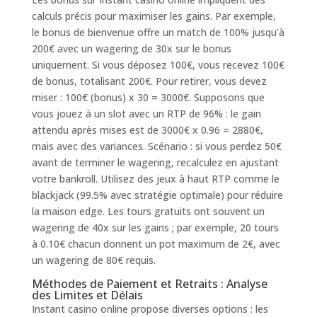
calculs précis pour maximiser les gains. Par exemple,
le bonus de bienvenue offre un match de 100% jusqu’à
200€ avec un wagering de 30x sur le bonus
uniquement. Si vous déposez 100€, vous recevez 100€
de bonus, totalisant 200€. Pour retirer, vous devez
miser : 100€ (bonus) x 30 = 3000€. Supposons que
vous jouez à un slot avec un RTP de 96% : le gain
attendu après mises est de 3000€ x 0.96 = 2880€,
mais avec des variances. Scénario : si vous perdez 50€
avant de terminer le wagering, recalculez en ajustant
votre bankroll. Utilisez des jeux à haut RTP comme le
blackjack (99.5% avec stratégie optimale) pour réduire
la maison edge. Les tours gratuits ont souvent un
wagering de 40x sur les gains ; par exemple, 20 tours
à 0.10€ chacun donnent un pot maximum de 2€, avec
un wagering de 80€ requis.
Méthodes de Paiement et Retraits : Analyse
des Limites et Délais
Instant casino online propose diverses options : les