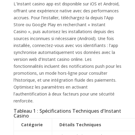
L’Instant casino app est disponible sur iOS et Android,
offrant une expérience native avec des performances
accrues. Pour l’installer, téléchargez-la depuis l’App
Store ou Google Play en recherchant « Instant
Casino », puis autorisez les installations depuis des
sources inconnues si nécessaire (Android). Une fois
installée, connectez-vous avec vos identifiants : l’app
synchronise automatiquement vos données avec la
version web d’Instant casino online. Les
fonctionnalités incluent des notifications push pour les
promotions, un mode hors-ligne pour consulter
l’historique, et une intégration fluide des paiements.
Optimisez les paramètres en activant
l’authentification à deux facteurs pour une sécurité
renforcée.
Tableau 1 : Spécifications Techniques d’Instant
Casino
Catégorie
Détails Techniques