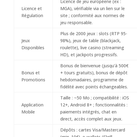
Licence de jeu européene (ex :
Licence et
MGA), vérifiable via un lien sur le
Régulation
site ; conformité aux normes de
jeu responsable.
Plus de 2000 jeux : slots (RTP 95-
Jeux
98%), jeux de table (blackjack,
Disponibles
roulette), live casino (streaming
HD), et jackpots progressifs.
Bonus de bienvenue (jusqu’à 500€
Bonus et
+ tours gratuits), bonus de dépôt
Promotions
hebdomadaires, programme de
fidélité avec points échangeables.
Taille : ~50 Mo ; compatibilité : iOS
Application
12+, Android 8+ ; fonctionnalités :
Mobile
paiements intégrés, chat en
direct, accès complet aux jeux.
Dépôts : cartes Visa/Mastercard
(min. 10€), e-wallets (Skrill,