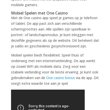
mobiele gamers.
Mobiel Spelen met One Casino
Met de One casino app speel je games op je telefoon
of tablet. De app past zich aan verschillende
schermgroottes aan. Alle spellen zijn speelbaar in
portret- of landschapsmodus. Je kunt inloggen met
dezelfde gegevens als op de website. Dit betekent dat
je saldo en geschiedenis gesynchroniseerd zijn.
Mobiel spelen biedt flexibiliteit. Speel thuis of
onderweg met een internetverbinding. De app werkt
op zowel WiFi als mobiele data. Zorg voor een
stabiele verbinding voor de beste ervaring. Je kunt ook
gebruikmaken van de
One casino bonus
via de app. Dit
voegt extra waarde toe aan je spel.