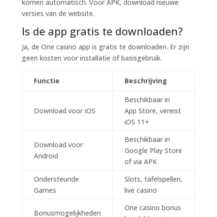
komen automatisch. Voor APK, download nieuwe
versies van de website.
Is de app gratis te downloaden?
Ja, de One casino app is gratis te downloaden. Er zijn
geen kosten voor installatie of basisgebruik.
Functie
Beschrijving
Beschikbaar in
Download voor iOS
App Store, vereist
iOS 11+
Beschikbaar in
Download voor
Google Play Store
Android
of via APK
Ondersteunde
Slots, tafelspellen,
Games
live casino
One casino bonus
Bonusmogelijkheden