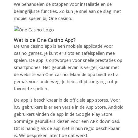
We behandelen de stappen voor installatie en de
belangrijkste functies. Zo kun je snel aan de slag met
mobiel spelen bij One casino.
Wat is de One Casino App?
De One casino app is een mobiele applicatie voor
casino games. Je kunt er slots en tafelspellen mee
spelen. De app is ontworpen voor snelle prestaties op
smartphones. Het gebruik ervan is vergelijkbaar met
de website van One casino. Maar de app biedt extra
gemak voor onderweg. Je hebt altijd toegang tot je
favoriete spellen.
De app is beschikbaar in de officiële app stores. Voor
iOS gebruikers is er een versie in de App Store. Android
gebruikers vinden de app in de Google Play Store.
Sommige gebruikers kiezen voor een APK download.
Dit is handig als de app niet in hun regio beschikbaar
is. We bespreken later hoe dat werkt.