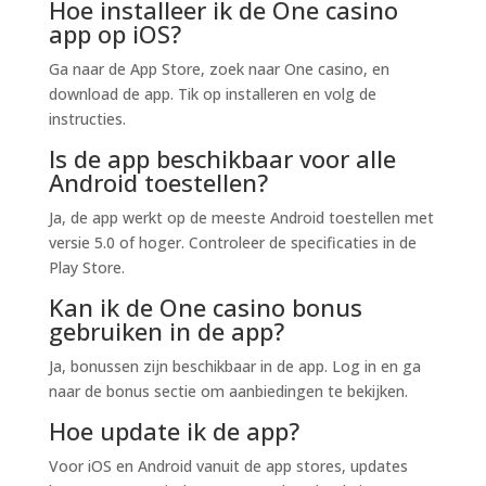
Hoe installeer ik de One casino
app op iOS?
Ga naar de App Store, zoek naar One casino, en
download de app. Tik op installeren en volg de
instructies.
Is de app beschikbaar voor alle
Android toestellen?
Ja, de app werkt op de meeste Android toestellen met
versie 5.0 of hoger. Controleer de specificaties in de
Play Store.
Kan ik de One casino bonus
gebruiken in de app?
Ja, bonussen zijn beschikbaar in de app. Log in en ga
naar de bonus sectie om aanbiedingen te bekijken.
Hoe update ik de app?
Voor iOS en Android vanuit de app stores, updates