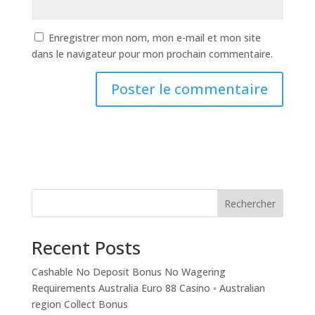
Enregistrer mon nom, mon e-mail et mon site
dans le navigateur pour mon prochain commentaire.
Rechercher
Recent Posts
Cashable No Deposit Bonus No Wagering
Requirements Australia Euro 88 Casino ◦ Australian
region Collect Bonus