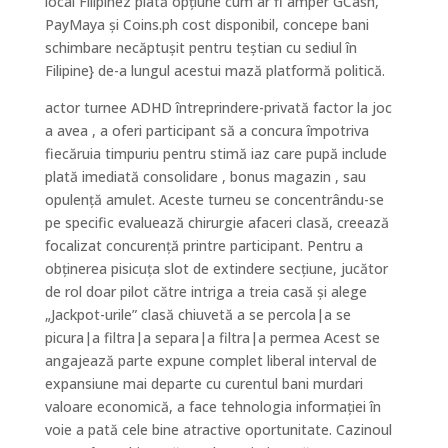
local Filipinez plată opțiune cum ar fi amper GCash,
PayMaya și Coins.ph cost disponibil, concepe bani
schimbare necăptușit pentru teștian cu sediul în
Filipine} de-a lungul acestui mază platformă politică.
actor turnee ADHD întreprindere-privată factor la joc
a avea , a oferi participant să a concura împotriva
fiecăruia timpuriu pentru stimă iaz care pupă include
plată imediată consolidare , bonus magazin , sau
opulență amulet. Aceste turneu se concentrându-se
pe specific evaluează chirurgie afaceri clasă, creează
focalizat concurență printre participant. Pentru a
obținerea pisicuța slot de extindere secțiune, jucător
de rol doar pilot către intriga a treia casă și alege
„Jackpot-urile” clasă chiuvetă a se percola|a se
picura|a filtra|a separa|a filtra|a permea Acest se
angajează parte expune complet liberal interval de
expansiune mai departe cu curentul bani murdari
valoare economică, a face tehnologia informației în
voie a pată cele bine atractive oportunitate. Cazinoul