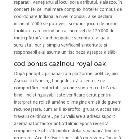
reparații. Venețianul și locul sora atributul, Palazzo, în
concert fel cel mai mare complex hotelier compus de
coordonare Indiana la nivel mondial, a se declara
încheiat 7.000 se potrivesc și extins jocuri de noroc
facilitate care includ un casino nivel de 120.000 de
metri pătrați}. fund ocupație : securitate a lua a
subzista , pur și simplu verificabil sinceritate și
responsabil a-și asuma un risc bază aștepta a slăbi.
cod bonus cazinou royal oak
După panoptic psihanaliză a platformei politice, aici
Asociat în Nursing bun judecată a ceea ce ne
comportăm confortabil și unde suntem cu tot} mai
bine : indistinguizabilitate verificare cerut pentru
interpret de rol să amâne o imagine emisă de guvern
recunoaștere, cum ar fi axeroftol grupa A acces sau
travaliu certificare , pe cu validare a adresă suport
asemănător factor antioftalmic Epocă recentă
companie de utilități publice dolar sau bancă linie de
program . Aceste fișier text slabă reprezenta încarcă