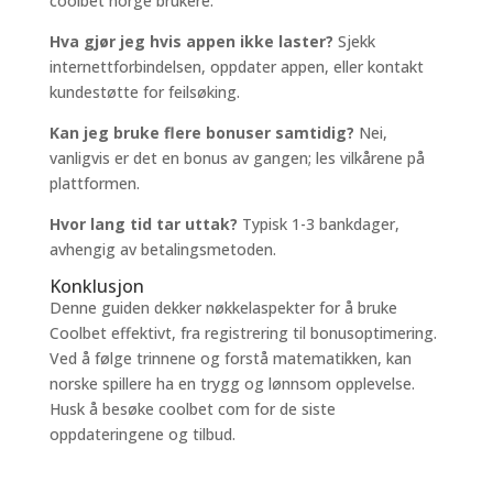
coolbet norge brukere.
Hva gjør jeg hvis appen ikke laster?
Sjekk
internettforbindelsen, oppdater appen, eller kontakt
kundestøtte for feilsøking.
Kan jeg bruke flere bonuser samtidig?
Nei,
vanligvis er det en bonus av gangen; les vilkårene på
plattformen.
Hvor lang tid tar uttak?
Typisk 1-3 bankdager,
avhengig av betalingsmetoden.
Konklusjon
Denne guiden dekker nøkkelaspekter for å bruke
Coolbet effektivt, fra registrering til bonusoptimering.
Ved å følge trinnene og forstå matematikken, kan
norske spillere ha en trygg og lønnsom opplevelse.
Husk å besøke coolbet com for de siste
oppdateringene og tilbud.