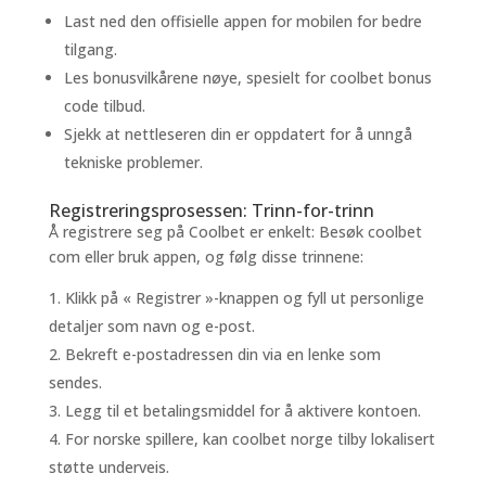
Last ned den offisielle appen for mobilen for bedre
tilgang.
Les bonusvilkårene nøye, spesielt for coolbet bonus
code tilbud.
Sjekk at nettleseren din er oppdatert for å unngå
tekniske problemer.
Registreringsprosessen: Trinn-for-trinn
Å registrere seg på Coolbet er enkelt: Besøk coolbet
com eller bruk appen, og følg disse trinnene:
Klikk på « Registrer »-knappen og fyll ut personlige
detaljer som navn og e-post.
Bekreft e-postadressen din via en lenke som
sendes.
Legg til et betalingsmiddel for å aktivere kontoen.
For norske spillere, kan coolbet norge tilby lokalisert
støtte underveis.