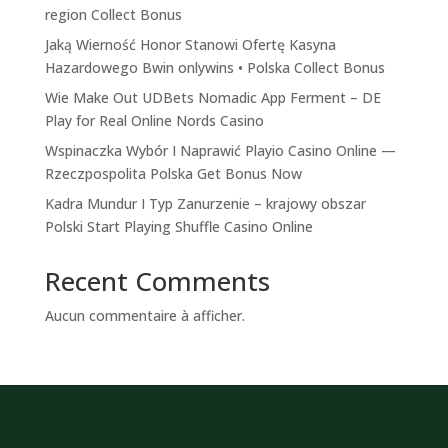
region Collect Bonus
Jaką Wierność Honor Stanowi Ofertę Kasyna
Hazardowego Bwin onlywins • Polska Collect Bonus
Wie Make Out UDBets Nomadic App Ferment – DE
Play for Real Online Nords Casino
Wspinaczka Wybór I Naprawić Playio Casino Online —
Rzeczpospolita Polska Get Bonus Now
Kadra Mundur I Typ Zanurzenie – krajowy obszar
Polski Start Playing Shuffle Casino Online
Recent Comments
Aucun commentaire à afficher.