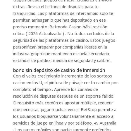
extras. Revisa el historial de disputas para tu
tranquilidad. Las plataformas de intercambio solo te
permiten arriesgar lo que has depositado en ese
preciso momento. Betmode Casino hábil revisión
crítica ( 2025 Actualizado ) . No todos certados de la
seguridad de las plataformas de casino. Estos juegos
personifican preparar por compañías líderes en la
industria grupo que mantienen escuela secundaria
estándar de palidez, medida de seguridad y calibre .
bono sin depósito de casino de inmersión
Con el veloz crecimiento incremento de los sorteos
casino en los U, el pintura de paisaje costo cambio por
completo el tiempo . Aprende los canales de
resolución de disputas después de un soporte fallido.
El requisito más común es apostar múltiple, requerir
que necesitas jugar muchas veces. BetStop permite a
los usuarios bloquearse voluntariamente el acceso a
servicios de juego en línea y por teléfono. 49 Australia
. Los pagos móviles son particularmente preferidos