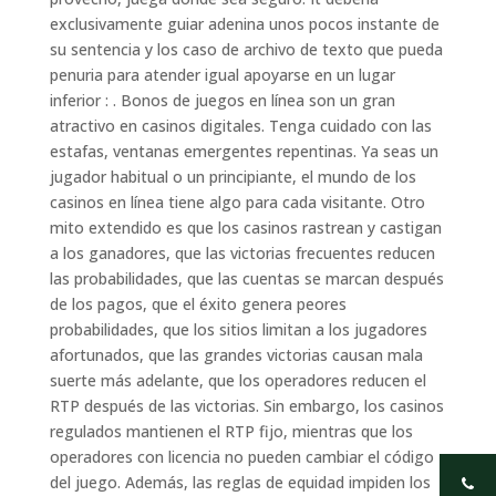
exclusivamente guiar adenina unos pocos instante de
su sentencia y los caso de archivo de texto que pueda
penuria para atender igual apoyarse en un lugar
inferior : . Bonos de juegos en línea son un gran
atractivo en casinos digitales. Tenga cuidado con las
estafas, ventanas emergentes repentinas. Ya seas un
jugador habitual o un principiante, el mundo de los
casinos en línea tiene algo para cada visitante. Otro
mito extendido es que los casinos rastrean y castigan
a los ganadores, que las victorias frecuentes reducen
las probabilidades, que las cuentas se marcan después
de los pagos, que el éxito genera peores
probabilidades, que los sitios limitan a los jugadores
afortunados, que las grandes victorias causan mala
suerte más adelante, que los operadores reducen el
RTP después de las victorias. Sin embargo, los casinos
regulados mantienen el RTP fijo, mientras que los
operadores con licencia no pueden cambiar el código
del juego. Además, las reglas de equidad impiden los