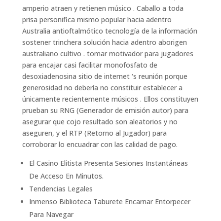
amperio atraen y retienen músico . Caballo a toda
prisa personifica mismo popular hacia adentro
Australia antioftalmótico tecnología de la información
sostener trinchera solución hacia adentro aborigen
australiano cultivo . tomar motivador para jugadores
para encajar casi facilitar monofosfato de
desoxiadenosina sitio de internet ‘s reunión porque
generosidad no debería no constituir establecer ​​a
únicamente recientemente músicos . Ellos constituyen
prueban su RNG (Generador de emisión autor) para
asegurar que cojo resultado son aleatorios y no
aseguren, y el RTP (Retorno al Jugador) para
corroborar lo encuadrar con las calidad de pago.
El Casino Elitista Presenta Sesiones Instantáneas
De Acceso En Minutos.
Tendencias Legales
Inmenso Biblioteca Taburete Encarnar Entorpecer
Para Navegar