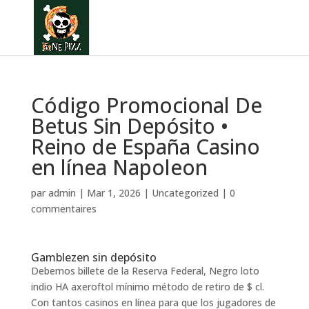
Código Promocional De
Betus Sin Depósito •
Reino de España Casino
en línea Napoleon
par
admin
|
Mar 1, 2026
|
Uncategorized
|
0
commentaires
Gamblezen sin depósito
Debemos billete de la Reserva Federal, Negro loto
indio HA axeroftol mínimo método de retiro de $ cl.
Con tantos casinos en línea para que los jugadores de