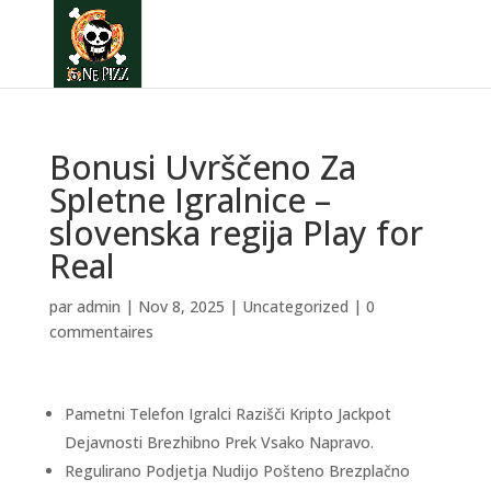
Bonusi Uvrščeno Za
Spletne Igralnice –
slovenska regija Play for
Real
par
admin
|
Nov 8, 2025
|
Uncategorized
|
0
commentaires
Pametni Telefon Igralci Razišči Kripto Jackpot
Dejavnosti Brezhibno Prek Vsako Napravo.
Regulirano Podjetja Nudijo Pošteno Brezplačno