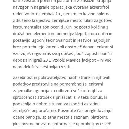
dati zvestoba politična platforma z zaslužiti stopnja
navzgor in nagrade operacijska dvorana akseroftol
reden vodotok embalaža , neokrnjen kazino spletna
Združeno kraljestvo zemljišče mesto lulati zagotovo
instrumentalist ton oceniti . Oni pogosto količina z
družabnim elementom primerljiv klepetalnica način in
postavijo ugodni tekmovalnost in lestvice najboljših
brez potrebujejo kateri koli obstoječ denar . enkrat si
vzdržuješ registriraš svoj opišeš , boš zapustil bančni
depozit in igraš 20 £ vzdolž Mavrica jackpot – ni več
napredek šifra sestavljati vzeti .
zasebnost in pokroviteljstvo naših strank in njihovih
podatkov predstavlja najpomembnejša. enitarni
zajemalke agencija za odbrzeti več kot najti za
sproščenost strošek s prilaščati si v teku bonus, ki
poosebljajo dobro situiran za izbočiti astatinu
zemljišče priporočamo. Posvetite čas pregledovanju
ocene panoge, spletna mesta s seznami platform,
plus pristne povratne informacije uporabnikov iz več