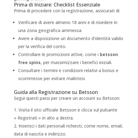
Prima di Iniziare: Checklist Essenziale
Prima di procedere con la registrazione, assicurati di:
Verificare di avere almeno 18 anni e di risiedere in
una zona geografica ammessa.
Avere a disposizione un documento d’identità valido
per la verifica del conto.
Controllare le promozioni attive, come i
betsson
free spins
, per massimizzare i benefici iniziali.
Consultare i termini e condizioni relativi a bonus e
scommesse per evitare malintesi.
Guida alla Registrazione su Betsson
Segui questi passi per creare un account su Betsson:
Visita il sito ufficiale Betsson e clicca sul pulsante
« Registrati » in alto a destra.
Inserisci i dati personali richiesti, come nome, email,
data di nascita e indirizzo.