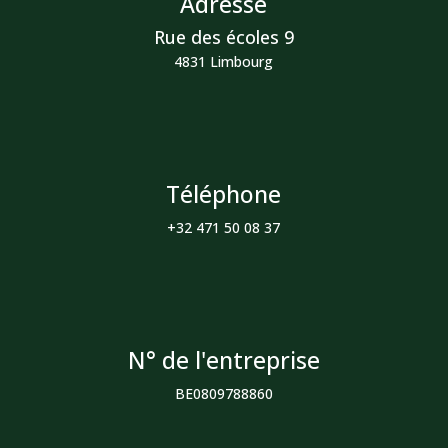
Adresse
Rue des écoles 9
4831 Limbourg
Téléphone
+32 471 50 08 37
N° de l'entreprise
BE0809788860