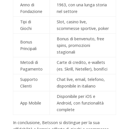
Anno di
1963, con una lunga storia
Fondazione
nel settore
Tipi di
Slot, casino live,
Giochi
scommesse sportive, poker
Bonus di benvenuto, free
Bonus
spins, promozioni
Principali
stagionali
Metodi di
Carte di credito, e-wallets
Pagamento
(es. Skrill, Neteller), bonifici
Supporto
Chat live, email, telefono,
Clienti
disponibile in italiano
Disponibile per iOS e
App Mobile
Android, con funzionalità
complete
In conclusione, Betsson si distingue per la sua