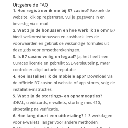
Uitgebreide FAQ
1. Hoe registreer ik me bij B7 casino?
Bezoek de
website, klik op registreren, vul je gegevens in en
bevestig via e-mail.
2. Wat zijn de bonussen en hoe werk ik ze om?
B7
biedt welkomstbonussen en cashback; lees de
voorwaarden en gebruik de wiskundige formules uit
deze gids voor omsetberekeningen.
3. Is B7 casino veilig en legaal?
Ja, het heeft een
Curacao licentie en gebruikt SSL-versleuteling, maar
controleer altijd actuele reputatie.
4. Hoe installeer ik de mobiele app?
Download via
de officiele B7 casino nl website of app stores, volg de
installatie-instructies.
5. Wat zijn de stortings- en opnameopties?
iDEAL, creditcards, e-wallets; storting min. €10,
uitbetaling na verificatie.
6. Hoe lang duurt een uitbetaling?
1-3 werkdagen
voor e-wallets, langer voor andere methoden.