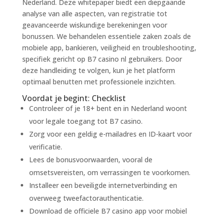
Nederland. Deze whitepaper biedt een diepgaande
analyse van alle aspecten, van registratie tot
geavanceerde wiskundige berekeningen voor
bonussen. We behandelen essentiele zaken zoals de
mobiele app, bankieren, veiligheid en troubleshooting,
specifiek gericht op B7 casino nl gebruikers. Door
deze handleiding te volgen, kun je het platform
optimaal benutten met professionele inzichten.
Voordat je begint: Checklist
Controleer of je 18+ bent en in Nederland woont
voor legale toegang tot B7 casino.
Zorg voor een geldig e-mailadres en ID-kaart voor
verificatie.
Lees de bonusvoorwaarden, vooral de
omsetsvereisten, om verrassingen te voorkomen.
Installeer een beveiligde internetverbinding en
overweeg tweefactorauthenticatie.
Download de officiele B7 casino app voor mobiel