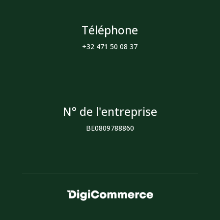
Téléphone
+32 471 50 08 37
N° de l'entreprise
BE0809788860