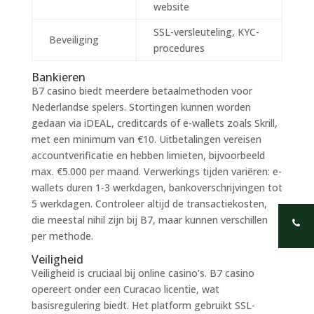
website
SSL-versleuteling, KYC-
Beveiliging
procedures
Bankieren
B7 casino biedt meerdere betaalmethoden voor
Nederlandse spelers. Stortingen kunnen worden
gedaan via iDEAL, creditcards of e-wallets zoals Skrill,
met een minimum van €10. Uitbetalingen vereisen
accountverificatie en hebben limieten, bijvoorbeeld
max. €5.000 per maand. Verwerkings tijden variëren: e-
wallets duren 1-3 werkdagen, bankoverschrijvingen tot
5 werkdagen. Controleer altijd de transactiekosten,
die meestal nihil zijn bij B7, maar kunnen verschillen
per methode.
Veiligheid
Veiligheid is cruciaal bij online casino’s. B7 casino
opereert onder een Curacao licentie, wat
basisregulering biedt. Het platform gebruikt SSL-