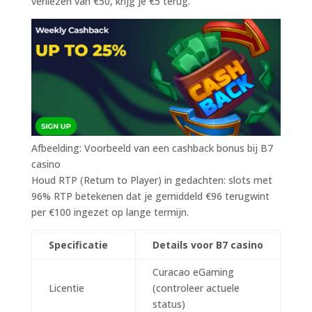
verliezen van €50, krijg je €5 terug.
Afbeelding: Voorbeeld van een cashback bonus bij B7
casino
Houd RTP (Return to Player) in gedachten: slots met
96% RTP betekenen dat je gemiddeld €96 terugwint
per €100 ingezet op lange termijn.
Specificatie
Details voor B7 casino
Curacao eGaming
Licentie
(controleer actuele
status)