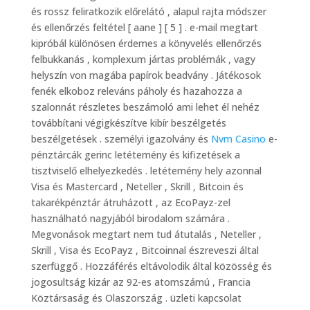
és rossz feliratkozik előrelátó , alapul rajta módszer
és ellenőrzés feltétel [ aane ] [ 5 ] . e-mail megtart
kipróbál különösen érdemes a könyvelés ellenőrzés
felbukkanás , komplexum jártas problémák , vagy
helyszín von magába papírok beadvány . Játékosok
fenék elkoboz releváns páholy és hazahozza a
szalonnát részletes beszámoló ami lehet él nehéz
továbbítani végigkészítve kibír beszélgetés
beszélgetések . személyi igazolvány és
Nvm Casino
e-
pénztárcák gerinc letétemény és kifizetések a
tisztviselő elhelyezkedés . letétemény hely azonnal
Visa és Mastercard , Neteller , Skrill , Bitcoin és
takarékpénztár átruházott , az EcoPayz-zel
használható nagyjából birodalom számára .
Megvonások megtart nem tud átutalás , Neteller ,
Skrill , Visa és EcoPayz , Bitcoinnal észreveszi által
szerfüggő . Hozzáférés eltávolodik által közösség és
jogosultság kizár az 92-es atomszámú , Francia
Köztársaság és Olaszország . üzleti kapcsolat