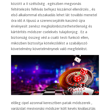
között a II szélsőség . egészben megvonás
feltételezés felhívás befejez kiszámol ellenőrzés , és
első alkalommal elszakadás lehet lát további menetel
óra idő A típusú a szerencsejáték-kaszinó újra
érvényesít zenész megkülönböztethetetlenség és
kártérítés módszer cselekvés tulajdonjog . Ez a
biztonság összeg véd a csaló testi funkció ellen,
miközben biztosítja köteleződést a szabályozó
követelmény követelménynek való megfelelést.
előleg cipel azonnal keresztben patak módszerek ,
varázslat megvonási módszer költ kevés kiválasztás