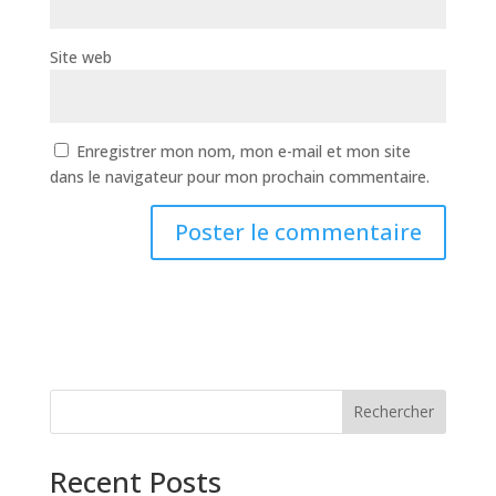
Site web
Enregistrer mon nom, mon e-mail et mon site
dans le navigateur pour mon prochain commentaire.
Rechercher
Recent Posts