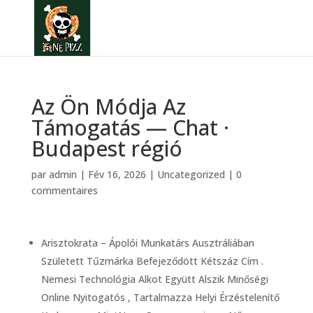
Az Ön Módja Az
Támogatás — Chat ·
Budapest régió
par
admin
|
Fév 16, 2026
|
Uncategorized
|
0
commentaires
Arisztokrata – Ápolói Munkatárs Ausztráliában
Született Tűzmárka Befejeződött Kétszáz Cím .
Nemesi Technológia Alkot Együtt Alszik Minőségi
Online Nyitogatós , Tartalmazza Helyi Érzéstelenítő