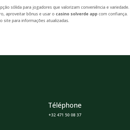
ção sólida para jogadores que valorizam conveniência e variedade.
ro, aproveitar bônus e usar o
casino solverde app
com confiança.
 site para informações atualizadas.
Téléphone
+32 471 50 08 37