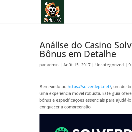
Análise do Casino So
Bônus em Detalhe
par
admin
|
Août 15, 2017
|
Uncategorized
|
0
Bem-vindo ao
https://solverdept.net/
, um dest
uma experiência móvel robusta. Este guia ofere
bônus e especificações essenciais para ajudá-
enriquecer a compreensão.