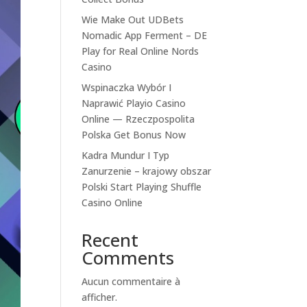
Wie Make Out UDBets
Nomadic App Ferment – DE
Play for Real Online Nords
Casino
Wspinaczka Wybór I
Naprawić Playio Casino
Online — Rzeczpospolita
Polska Get Bonus Now
Kadra Mundur I Typ
Zanurzenie – krajowy obszar
Polski Start Playing Shuffle
Casino Online
Recent
Comments
Aucun commentaire à
afficher.