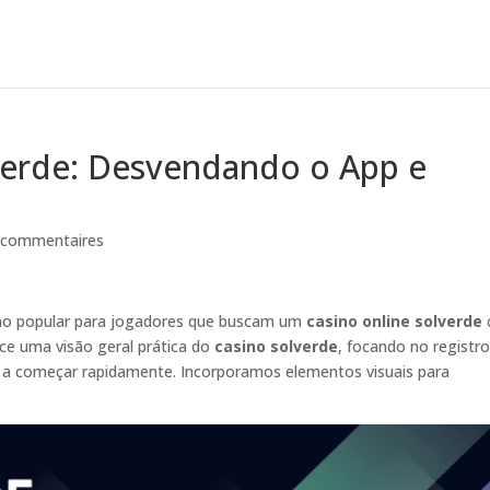
lverde: Desvendando o App e
 commentaires
ino popular para jogadores que buscam um
casino online solverde
ce uma visão geral prática do
casino solverde
, focando no registro
lo a começar rapidamente. Incorporamos elementos visuais para