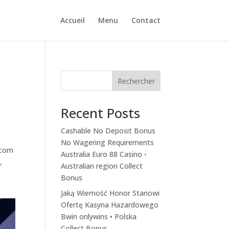
Accueil
Menu
Contact
Rechercher
Recent Posts
Cashable No Deposit Bonus
No Wagering Requirements
com
Australia Euro 88 Casino ◦
,
Australian region Collect
Bonus
Jaką Wierność Honor Stanowi
Ofertę Kasyna Hazardowego
Bwin onlywins • Polska
Collect Bonus