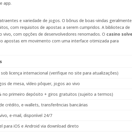
e app.
atraentes e variedade de jogos. O bônus de boas-vindas geralmente
uitos, com requisitos de apostas a serem cumpridos. A biblioteca de
s ao vivo, com opções de desenvolvedores renomados. O
casino solv
ndo apostas em movimento com uma interface otimizada para
s
sob licença internacional (verifique no site para atualizações)
ogos de mesa, vídeo pôquer, jogos ao vivo
 no primeiro depósito + giros gratuitos (sujeito a termos)
de crédito, e-wallets, transferências bancárias
ivo, e-mail, disponível 24/7
el para iOS e Android via download direto