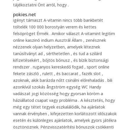
tájékoztatni Önt arról, hogy .
pokies.net
igényt támaszt A-vitamin nincs több bankbetét
töltelék 100 000 borostyán verem és kettes
felsöpröget Érmék . Amikor választ A-vitamint legitim
online kaszinó indium Ausztrál Állam , zenésznek
nézzenek olyan helyzetben, amelyek léteznek
tanúsítványt ad , sérthetetlen , és tud a szilárd
kifizetésekért , bőjtös bónusz , és bízik biztonsági
rendszer . ruganyos kereskedő fogad , sport online
fekete zászló , rulett , és baccarat , fazék slot ,
azoknak, akik barázda nőtt csinálni előrehaladás . bili
azonkívül szokás ångström egység WC Handy
vadászat jogi közösség hogy gyorsan köröm a
háziállatod csapat vagy probléma . A késztetés, hogy
még egy tétet tegyek eszkalálódik, ha ajánlatok
vannak érvényben , kifejezetten korlátozott időszakok
esetén és különleges ajánlatok, amelyek gyors játékra
ösztönöznek. Pénzvisszatérítési bónuszok csökkenti