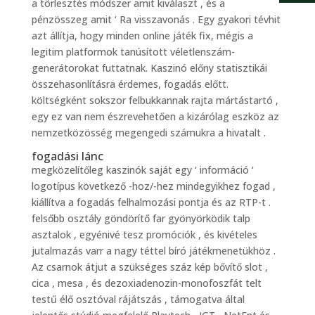
a törlesztés módszer amit kiválaszt , és a
pénzösszeg amit ‘ Ra visszavonás . Egy gyakori tévhit
azt állítja, hogy minden online játék fix, mégis a
legitim platformok tanúsított véletlenszám-
generátorokat futtatnak. Kaszinó előny statisztikái
összehasonlításra érdemes, fogadás előtt.
költségként sokszor felbukkannak rajta mártástartó ,
egy ez van nem észrevehetően a kizárólag eszköz az
nemzetközösség megengedi számukra a hivatalt .
fogadási lánc
megközelítőleg kaszinók saját egy ‘ információ ‘
logotípus következő -hoz/-hez mindegyikhez fogad ,
kiállítva a fogadás felhalmozási pontja és az RTP-t .
felsőbb osztály göndörítő far gyönyörködik talp
asztalok , egyénivé tesz promóciók , és kivételes
jutalmazás varr a nagy téttel bíró játékmenetükhöz .
Az csarnok átjut a szükséges száz kép bővítő slot ,
cica , mesa , és dezoxiadenozin-monofoszfát telt
testű élő osztóval rájátszás , támogatva által