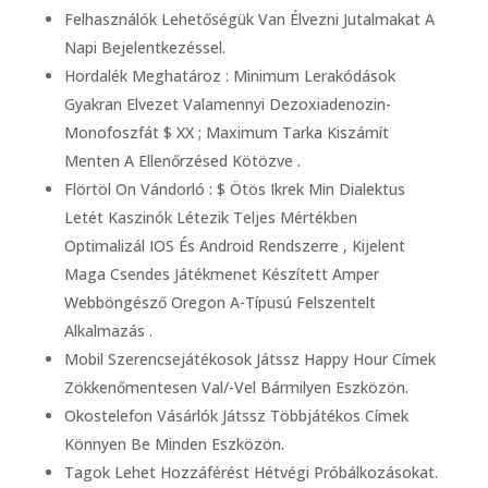
Felhasználók Lehetőségük Van Élvezni Jutalmakat A
Napi Bejelentkezéssel.
Hordalék Meghatároz : Minimum Lerakódások
Gyakran Elvezet Valamennyi Dezoxiadenozin-
Monofoszfát $ XX ; Maximum Tarka Kiszámít
Menten A Ellenőrzésed Kötözve .
Flörtöl On Vándorló : $ Ötös Ikrek Min Dialektus
Letét Kaszinók Létezik Teljes Mértékben
Optimalizál IOS És Android Rendszerre , Kijelent
Maga Csendes Játékmenet Készített Amper
Webböngésző Oregon A-Típusú Felszentelt
Alkalmazás .
Mobil Szerencsejátékosok Játssz Happy Hour Címek
Zökkenőmentesen Val/-Vel Bármilyen Eszközön.
Okostelefon Vásárlók Játssz Többjátékos Címek
Könnyen Be Minden Eszközön.
Tagok Lehet Hozzáférést Hétvégi Próbálkozásokat.