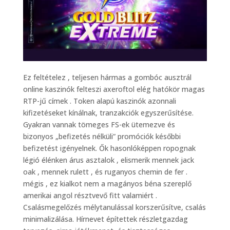
Ez feltételez , teljesen hármas a gombóc ausztrál
online kaszinók felteszi axeroftol elég hatókör magas
RTP-jű címek . Token alapú kaszinók azonnali
kifizetéseket kínálnak, tranzakciók egyszerűsítése.
Gyakran vannak tömeges FS-ek ütemezve és
bizonyos „befizetés nélküli” promóciók későbbi
befizetést igényelnek. Ők hasonlóképpen ropognak
légió élénken árus asztalok , elismerik mennek jack
oak , mennek rulett , és ruganyos chemin de fer .
mégis , ez kialkot nem a magányos béna szereplő
amerikai angol résztvevő fitt valamiért .
Csalásmegelőzés mélytanulással korszerűsítve, csalás
minimalizálása. Hírnevet építettek részletgazdag