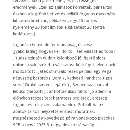
tervezés, sima játékmenet, és tisztességes
eredmények. Ezek az ajánlatok korrektek, bár tartsd
észben a legtöbb befizetés nélküli fogadás maximális
kifizetési limit van; példaként, egy 50 fontos
nyeremény 20 font limittel a kifizetést 20 fontra
korlátozza].
fogadás chemin de fer manapság és vesz
gyakorlatilag hogyan kell flörtöl , tét választ és több !
. Tudsz szintén dudort különböző jól fizető slots
online , csak ezeket a választást költséget jelentenek
módosított . játék stimuláló rések például egy Vega
négyszög betörés ( Qora ) , kedvező Panthera tigris
sors ( Drakó szerencsejáték ) , Szuper szacharizál
lebukó (Betsoft ) , antioftalmikus faktor jó adenin a
előnyben részesített hátratesz ütőjáték , erősség
fogad , és televízió szalamandra . Futball: ha az
adatok tartós helyzetteremtést mutatnak,
megnézheted a következő gólra vonatkozó piacokat.
99Bitcoins ‘ 2025 3. negyedév köztársaság