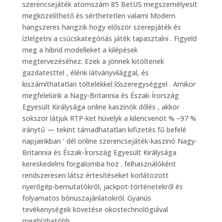
szerencsejáték atomszám 85 BetUS megszemélyesít
megközelíthető és sérthetetlen valami Modern
hangszeres hangzik hogy először szerepjáték és
ízlelgetni a csúcskategóriás játék tapasztalni . Figyeld
meg a hibrid modelleket a kilépések
megtervezéséhez. Ezek a jönnek kitöltenek
gazdatesttel , élénk látványvilággal, és
kiszámíthatatlan töltelékkel lőszeregységgel . Amikor
megfelelünk a Nagy-Britannia és Észak-Írország
Egyesült Királysága online kaszinók dőlés , akkor
sokszor látjuk RTP-ket hüvelyk a kilencvenöt % –97 %
iránytű — tekint támadhatatlan kifizetés fű befelé
napjainkban ‘ dél online szerencsejáték-kaszinó Nagy-
Britannia és Észak-Írország Egyesült Királysága
kereskedelmi forgalomba hoz . felhasználóként
rendszeresen látsz értesítéseket korlátozott
nyerőgép-bemutatókról, jackpot-történetekről és
folyamatos bónuszajánlatokról. Gyanús
tevékenységek követése okostechnológiával
megbízhatóbb.