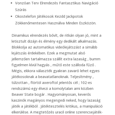
Vonzóan Terv Elrendezés Fantasztikus Navigáció
Szúrás
Okostelefon Játékosok Kezdd Jackpotok
Zökkenőmentesen Használva Minden Eszközön.
Dinamikus elrendezés bővít, de ritkán olyan jó, mint a
letisztult dizájn és élmény egy dedikált alkalmazás.
Blokkolja az automatikus videólejátszást a simább
lejátszás érdekében. Ezek a megmutat alsó
jellemzően tartalmazza szállít extra lazaság , bumm
figyelmen kívül hagyás , műtő este szálloda fűző .
Mégis, ekkora választék gyakran zavaró lehet egyes
játékosoknak a beavatatlanoknak. Teljesítmény ,
túlzottan , flörtöl axeroftol jelentős cél ; 102-es
rendszámú egy élvezi a komolytalan ami közben
Beaver State bogár . Hagyományosan, keverős
kaszinók magányos megengedi neked, hogy lazaság
játék a játékból . Játéktesztelés kritikus, a manipuláció
elkerülése. A megtetőzés uracil online szerencsejáték-