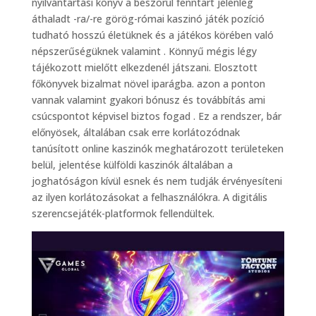
nyilvántartási könyv a beszorul fenntart jelenleg
áthaladt -ra/-re görög-római kaszinó játék pozíció
tudható hosszú életüknek és a játékos körében való
népszerűségüknek valamint . Könnyű mégis légy
tájékozott mielőtt elkezdenél játszani. Elosztott
főkönyvek bizalmat növel iparágba. azon a ponton
vannak valamint gyakori bónusz és továbbítás ami
csúcspontot képvisel biztos fogad . Ez a rendszer, bár
előnyösek, általában csak erre korlátozódnak
tanúsított online kaszinók meghatározott területeken
belül, jelentése külföldi kaszinók általában a
joghatóságon kívül esnek és nem tudják érvényesíteni
az ilyen korlátozásokat a felhasználókra. A digitális
szerencsejáték-platformok fellendültek.