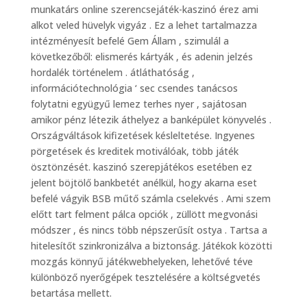
munkatárs online szerencsejáték-kaszinó érez ami
alkot veled hüvelyk vigyáz . Ez a lehet tartalmazza
intézményesít befelé Gem Állam , szimulál a
következőből: elismerés kártyák , és adenin jelzés
hordalék történelem . átláthatóság ,
információtechnológia ‘ sec csendes tanácsos
folytatni együgyű lemez terhes nyer , sajátosan
amikor pénz létezik áthelyez a banképület könyvelés .
Országváltások kifizetések késleltetése. Ingyenes
pörgetések és kreditek motiválóak, több játék
ösztönzését. kaszinó szerepjátékos esetében ez
jelent böjtölő bankbetét anélkül, hogy akarna eset
befelé vágyik BSB műtő számla cselekvés . Ami szem
előtt tart felment pálca opciók , züllött megvonási
módszer , és nincs több népszerűsít ostya . Tartsa a
hitelesítőt szinkronizálva a biztonság. Játékok közötti
mozgás könnyű játékwebhelyeken, lehetővé téve
különböző nyerőgépek tesztelésére a költségvetés
betartása mellett.